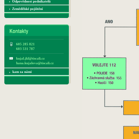
Odpovědnost podnikatelů
Zemědělské pojištění
605 285 821
603 531 787
kujal.jkl@tiscali.cz
hana.kujalova@tiscali.cz
kam za námi