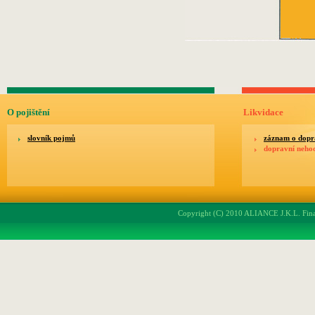
O pojištění
Likvidace
slovník pojmů
záznam o dopr
dopravní neho
Copyright (C) 2010 ALIANCE J.K.L. Finan