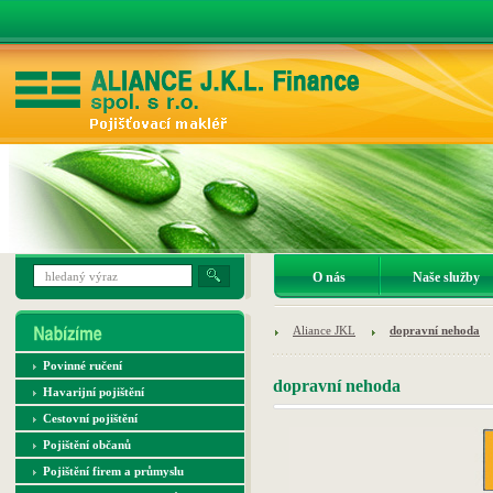
O nás
Naše služby
Aliance JKL
dopravní nehoda
Povinné ručení
dopravní nehoda
Havarijní pojištění
Cestovní pojištění
Pojištění občanů
Pojištění firem a průmyslu